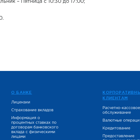
ьник – Пятница с 10:30 до 17:00;
0.
О БАНКЕ
КОРПОРАТИВН
КЛИЕНТАМ
Лицензии
Расчетно-кассово
Страхование вкладов
обслуживание
Информация о
Валютные операци
процентных ставках по
договорам банковского
Кредитование
вклада с физическими
Предоставление
лицами