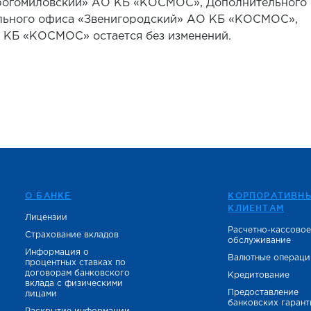
огомиловский» АО КБ «КОСМОС», Дополнительного
льного офиса «Звенигородский» АО КБ «КОСМОС»,
 КБ «КОСМОС» остается без изменений.
О БАНКЕ
КОРПОРАТИВН
КЛИЕНТАМ
Лицензии
Расчетно-кассово
Страхование вкладов
обслуживание
Информация о
Валютные операци
процентных ставках по
договорам банковского
Кредитование
вклада с физическими
Предоставление
лицами
банковских гаран