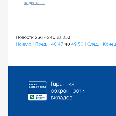
ПОДРОБНЕЕ
Новости 236 - 240 из 253
48
Начало
|
Пред.
|
46
47
49
50
|
След.
|
Конец