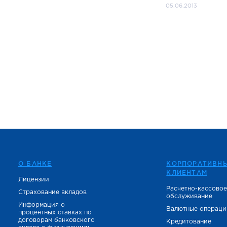
05.06.2013
О БАНКЕ
КОРПОРАТИВН
КЛИЕНТАМ
Лицензии
Расчетно-кассово
Страхование вкладов
обслуживание
Информация о
Валютные операци
процентных ставках по
договорам банковского
Кредитование